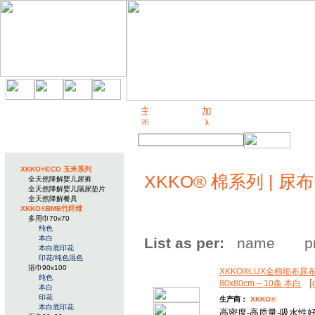
关于我们
XKKO®ECO 玉米系列
XKKO® 棉系列 | 尿布 
全天然降解婴儿尿裤
全天然降解婴儿隔尿垫片
全天然降解餐具
XKKO®BMB竹纤维
多用巾70x70
纯色
本白
List as per:
name
p
本白底印花
印花/纯色混色
浴巾90x100
XKKO®LUX全棉细布尿
纯色
[
80x80cm – 10条 本白
本白
印花
生产商：
XKKO®
本白底印花
高密度-高质量-吸水性