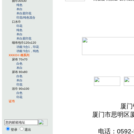
面巾30x30
纯色
本白
本白底印花
印花/纯色混合
口水巾
印花
纯色
本白
本白底印花
细布包巾120x120
功能 5合1，印花
功能 5合1，纯色
XKKO® 棉系列
尿布 70x70
白色
本白
尿布 80x80
白色
本白
印花
浴巾 90x100
白色
印花
证书
厦门
厦门市思明区厦
登录
退出
电话：0592-5