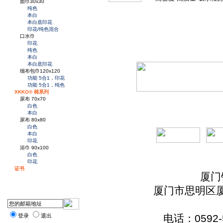
面巾30x30
纯色
本白
本白底印花
印花/纯色混合
口水巾
印花
纯色
本白
本白底印花
细布包巾120x120
功能 5合1，印花
功能 5合1，纯色
XKKO® 棉系列
尿布 70x70
白色
本白
尿布 80x80
白色
本白
印花
浴巾 90x100
白色
印花
证书
厦门
厦门市思明区厦
登录
退出
电话：0592-5