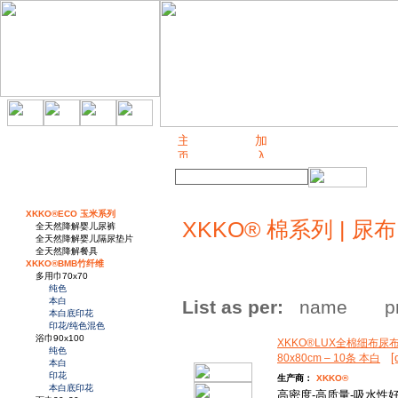
关于我们
XKKO®ECO 玉米系列
XKKO® 棉系列 | 尿布 
全天然降解婴儿尿裤
全天然降解婴儿隔尿垫片
全天然降解餐具
XKKO®BMB竹纤维
多用巾70x70
纯色
本白
List as per:
name
p
本白底印花
印花/纯色混色
浴巾90x100
XKKO®LUX全棉细布尿
纯色
[
80x80cm – 10条 本白
本白
印花
生产商：
XKKO®
本白底印花
高密度-高质量-吸水性