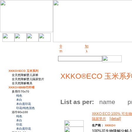
关于我们
XKKO®ECO 玉米系列
XKKO®ECO 玉米系
全天然降解婴儿尿裤
全天然降解婴儿隔尿垫片
全天然降解餐具
XKKO®BMB竹纤维
多用巾70x70
纯色
本白
List as per:
name
p
本白底印花
印花/纯色混色
浴巾90x100
XKKO ECO 100% 可
纯色
[detail]
隔尿垫片
本白
印花
生产商：
XKKO®
本白底印花
100%可生物降解分解-1