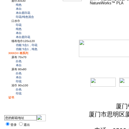
面巾30x30
NatureWorks™ PLA
纯色
本白
本白底印花
印花/纯色混合
口水巾
印花
纯色
本白
本白底印花
细布包巾120x120
功能 5合1，印花
功能 5合1，纯色
XKKO® 棉系列
尿布 70x70
白色
本白
尿布 80x80
白色
本白
印花
浴巾 90x100
白色
印花
证书
厦门
厦门市思明区厦
登录
退出