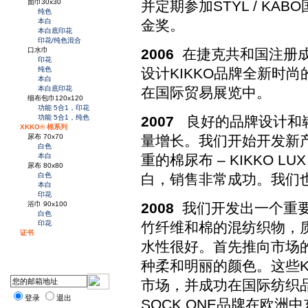
面巾30x30
并定期参加STYL / K
纯色
本白
金奖。
本白底印花
印花/纯色混合
口水巾
2006
在捷克共和国注册成立
印花
纯色
设计KIKKO品牌全新时尚
本白
本白底印花
在国际贸易展览中。
细布包巾120x120
功能 5合1，印花
功能 5合1，纯色
2007
良好的品牌设计和
XKKO® 棉系列
尿布 70x70
量增长。我们开始开发新
白色
本白
重的棉尿布 – KIKKO LU
尿布 80x80
白色
白，销售非常成功。我们
本白
印花
浴巾 90x100
2008
我们开发出一个重要
白色
印花
竹纤维和棉的混纺织物，
证书
水性很好。首先推向市场的是
种柔和明丽的颜色。这些K
市场，并成功在国际纺织
登录
退出
SOCK ONE品牌在欧洲