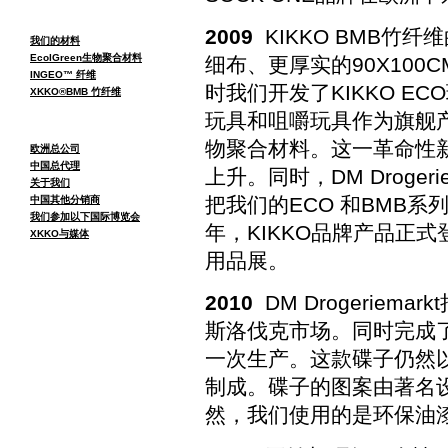
2009
KIKKO BMB竹纤
我们的材料
EcolGreen生物聚合材料
细布、更厚实的90X100C
INGEO™ 纤维
时我们开发了KIKKO EC
XKKO®BMB 竹纤维
玩具和咀嚼玩具作为旗舰
物聚合材料。这一革命性
欧洲总公司
中国总代理
上升。同时，DM Droge
关于我们
把我们的ECO 和BMB
中国其他分销商
我们参加以下国际博览会
年，KIKKO品牌产品正
XKKO与媒体
用品展。
2010
DM Drogeriema
斯洛伐克市场。同时完成了新
一次生产。这款碟子仍然
制成。碟子的图案由著名设计师
然，我们使用的是环保油