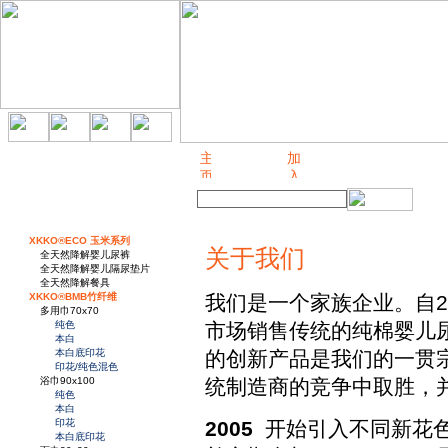
关于我们
XKKO®ECO 玉米系列
关于我们
全天然降解婴儿尿裤
全天然降解婴儿隔尿垫片
全天然降解餐具
XKKO®BMB竹纤维
我们是一个家族企业。自2
多用巾70x70
纯色
市场销售传统的纯棉婴儿
本白
本白底印花
的创新产品是我们的一贯
印花/纯色混色
浴巾90x100
统制造商的竞争中取胜，
纯色
本白
印花
2005
开始引入不同新花色
本白底印花