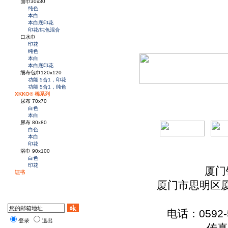
面巾30x30
纯色
本白
本白底印花
印花/纯色混合
口水巾
印花
纯色
本白
本白底印花
细布包巾120x120
功能 5合1，印花
功能 5合1，纯色
XKKO® 棉系列
尿布 70x70
白色
本白
尿布 80x80
白色
本白
印花
浴巾 90x100
白色
印花
厦门
证书
厦门市思明区厦
电话：0592-5
登录
退出
传真：