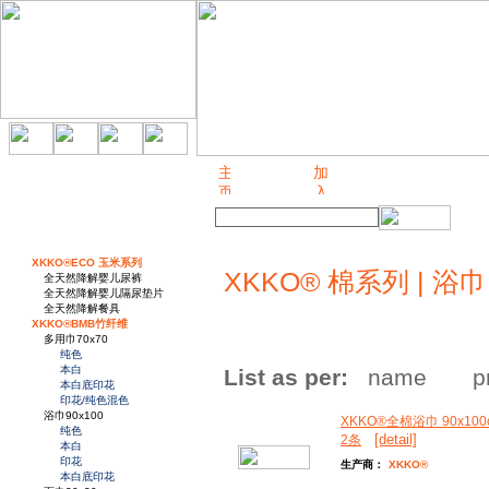
关于我们
XKKO®ECO 玉米系列
XKKO® 棉系列 | 浴巾 
全天然降解婴儿尿裤
全天然降解婴儿隔尿垫片
全天然降解餐具
XKKO®BMB竹纤维
多用巾70x70
纯色
本白
List as per:
name
p
本白底印花
印花/纯色混色
浴巾90x100
XKKO®全棉浴巾 90x100
纯色
[detail]
2条
本白
印花
生产商：
XKKO®
本白底印花