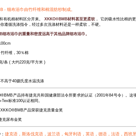
BMB - 细布浴巾由竹纤维和棉混纺纱制成。
和有机棉材料区分开来。
XKKO®BMB材料甚至更柔软
， 它的吸水性比棉的
果你遵循洗涤指令，经过多次洗涤材料还是一样柔软，不硬。
BMB细布浴巾的重量和密度远高于其他品牌细布浴巾。
100cm
％竹纤维，30％棉
克/条 ( 大约220克/平方米 )
不高于40摄氏度水温洗涤
KO®BMB产品持有捷克共和国健康部法令所要求的认证（2001年84号令）。
o-Tex标准100认证相同。
XKKO®BMB产品荣获捷克质量金奖
0捷克尿布金奖
种：
捷克语，斯洛伐克语，波兰语，匈牙利语，英语，德语，法语，西班