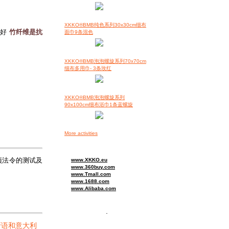
XKKO®BMB纯色系列30x30cm细布
更好
竹纤维是抗
面巾9条混色
XKKO®BMB泡泡螺旋系列70x70cm
细布多用巾- 3条玫红
XKKO®BMB泡泡螺旋系列
90x100cm细布浴巾1条蓝螺旋
More activities
这项法令的测试及
www.XKKO.eu
www.360buy.com
www.Tmall.com
www.1688.com
www.Alibaba.com
.
牙语和意大利