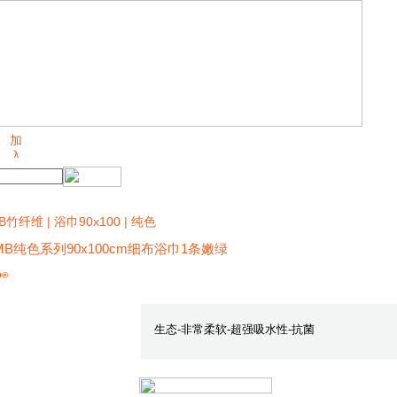
B竹纤维 | 浴巾90x100 | 纯色
MB纯色系列90x100cm细布浴巾1条嫩绿
O®
生态-非常柔软-超强吸水性-抗菌