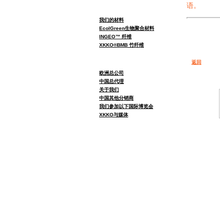
语。
我们的材料
EcolGreen生物聚合材料
INGEO™ 纤维
XKKO®BMB 竹纤维
返回
欧洲总公司
中国总代理
关于我们
中国其他分销商
我们参加以下国际博览会
XKKO与媒体