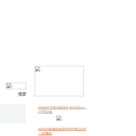
现货
XKKO® 印花全棉浴巾 90x100cm –
小汽车2条
XKKO®BMB纯色系列竹纤维口水巾
– 1条嫩绿