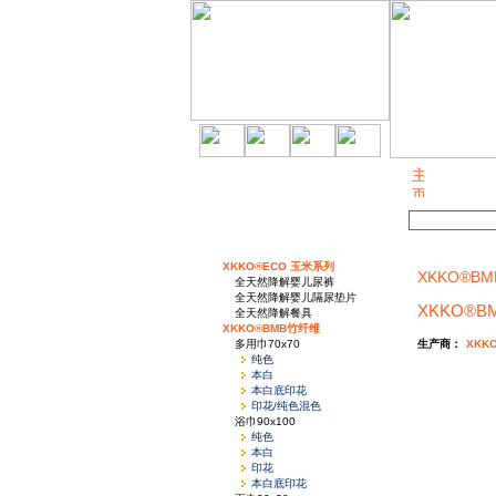
关于我们
XKKO®ECO 玉米系列
XKKO®BM
全天然降解婴儿尿裤
全天然降解婴儿隔尿垫片
XKKO®B
全天然降解餐具
XKKO®BMB竹纤维
多用巾70x70
生产商：
XKK
纯色
本白
本白底印花
印花/纯色混色
浴巾90x100
纯色
本白
印花
本白底印花