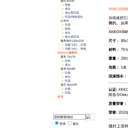
面巾30x30
纯色
XKKO®
本白
本白底印花
印花/纯色混合
你很难把它
口水巾
菌的。
如
印花
纯色
XKKO®
本白
本白底印花
尺寸：
90x
细布包巾120x120
功能 5合1，印花
功能 5合1，纯色
材料：
70
XKKO® 棉系列
尿布 70x70
重量：
200
白色
本白
包装：
1条
尿布 80x80
白色
洗涤指令：
本白
印花
浴巾 90x100
白色
认证:
XK
印花
限值与Oek
证书
质量荣誉：
荣誉:
201
登录
退出
腰封上语