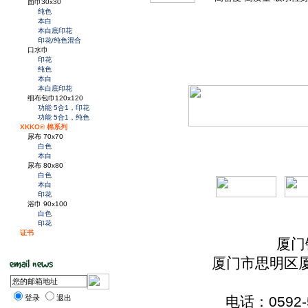
面巾30x30
纯色
本白
本白底印花
印花/纯色混合
口水巾
印花
纯色
本白
本白底印花
细布包巾120x120
功能 5合1，印花
功能 5合1，纯色
XKKO® 棉系列
尿布 70x70
白色
本白
尿布 80x80
白色
本白
印花
浴巾 90x100
白色
印花
证书
厦门
厦门市思明区厦
登录
退出
电话：0592-5