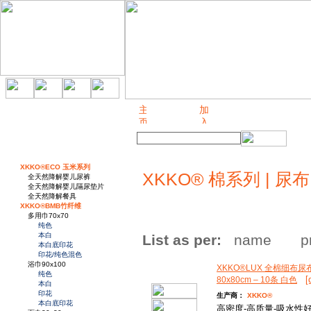
关于我们
XKKO®ECO 玉米系列
XKKO® 棉系列 | 尿布 
全天然降解婴儿尿裤
全天然降解婴儿隔尿垫片
全天然降解餐具
XKKO®BMB竹纤维
多用巾70x70
纯色
本白
List as per:
name
p
本白底印花
印花/纯色混色
浴巾90x100
XKKO®LUX 全棉细布尿
纯色
[
80x80cm – 10条 白色
本白
印花
生产商：
XKKO®
本白底印花
高密度-高质量-吸水性