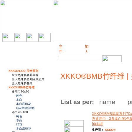
关于我们
XKKO®ECO 玉米系列
XKKO®BMB竹纤维 |
全天然降解婴儿尿裤
全天然降解婴儿隔尿垫片
全天然降解餐具
XKKO®BMB竹纤维
多用巾70x70
纯色
本白
List as per:
name
p
本白底印花
印花/纯色混色
浴巾90x100
XKKO®BMB星星系列70x
纯色
布多用巾 - 3条本白/棕
本白
[detail]
印花
本白底印花
生产商：
XKKO®