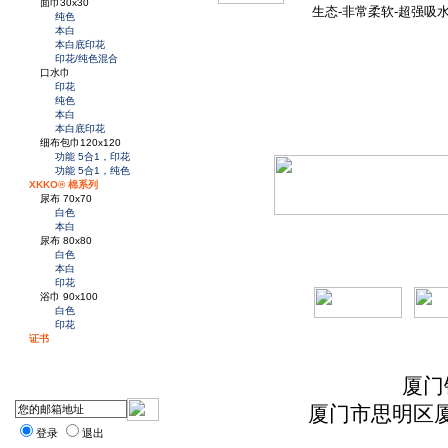
面巾30x30
生态-非常柔软-超强吸水
纯色
本白
本白底印花
印花/纯色混合
口水巾
印花
纯色
本白
本白底印花
细布包巾120x120
功能 5合1，印花
功能 5合1，纯色
XKKO® 棉系列
尿布 70x70
白色
本白
尿布 80x80
白色
本白
印花
浴巾 90x100
白色
印花
证书
厦门
厦门市思明区厦
登录
退出