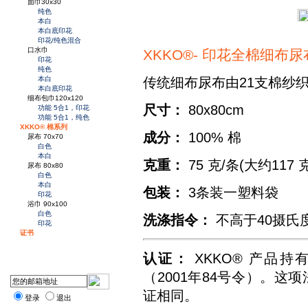
面巾30x30
纯色
本白
本白底印花
印花/纯色混合
口水巾
XKKO®- 印花全棉细布
印花
纯色
传统细布尿布由21支棉纱
本白
本白底印花
细布包巾120x120
尺寸：
80x80cm
功能 5合1，印花
功能 5合1，纯色
XKKO® 棉系列
成分：
100% 棉
尿布 70x70
白色
本白
克重：
75 克/条(大约117 
尿布 80x80
白色
本白
包装：
3条装一塑料袋
印花
浴巾 90x100
白色
洗涤指令：
不高于40摄氏
印花
证书
认证：
XKKO® 产品
（2001年84号令）。这项
证相同。
登录
退出