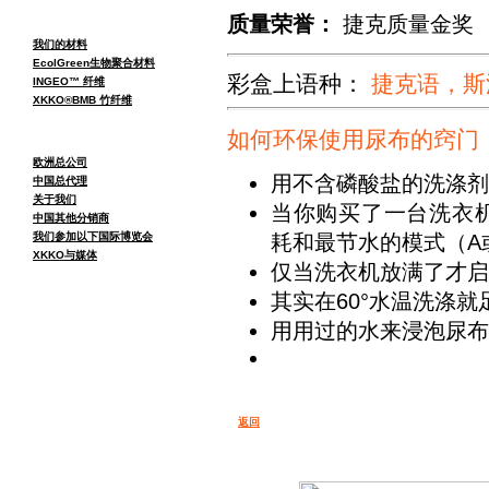
质量荣誉：
捷克质量金奖
我们的材料
EcolGreen生物聚合材料
彩盒上语种：
捷克语，斯
INGEO™ 纤维
XKKO®BMB 竹纤维
如何环保使用尿布的窍门
欧洲总公司
用不含磷酸盐的洗涤剂
中国总代理
关于我们
当你购买了一台洗衣
中国其他分销商
我们参加以下国际博览会
耗和最节水的模式（A
XKKO与媒体
仅当洗衣机放满了才启
其实在60°水温洗涤
用用过的水来浸泡尿布
返回