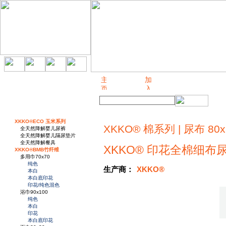
关于我们
XKKO®ECO 玉米系列
XKKO® 棉系列 | 尿布 80x
全天然降解婴儿尿裤
全天然降解婴儿隔尿垫片
全天然降解餐具
XKKO® 印花全棉细布尿布
XKKO®BMB竹纤维
多用巾70x70
纯色
生产商：
XKKO®
本白
本白底印花
印花/纯色混色
浴巾90x100
纯色
本白
印花
本白底印花