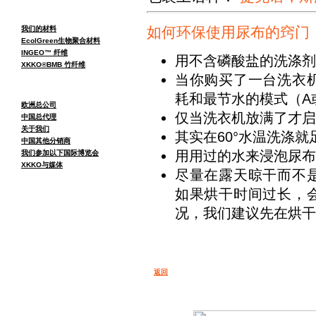
如何环保使用尿布的窍门
我们的材料
EcolGreen生物聚合材料
INGEO™ 纤维
用不含磷酸盐的洗涤剂
XKKO®BMB 竹纤维
当你购买了一台洗衣
耗和最节水的模式（A
欧洲总公司
仅当洗衣机放满了才启
中国总代理
关于我们
其实在60°水温洗涤
中国其他分销商
用用过的水来浸泡尿布
我们参加以下国际博览会
XKKO与媒体
尽量在露天晾干而不
如果烘干时间过长，
况，我们建议先在烘干
返回