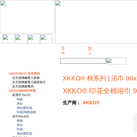
关于我们
XKKO®ECO 玉米系列
XKKO® 棉系列 | 浴巾 90x
全天然降解婴儿尿裤
全天然降解婴儿隔尿垫片
全天然降解餐具
XKKO® 印花全棉浴巾 90
XKKO®BMB竹纤维
多用巾70x70
纯色
生产商：
XKKO®
本白
本白底印花
印花/纯色混色
浴巾90x100
纯色
本白
印花
本白底印花