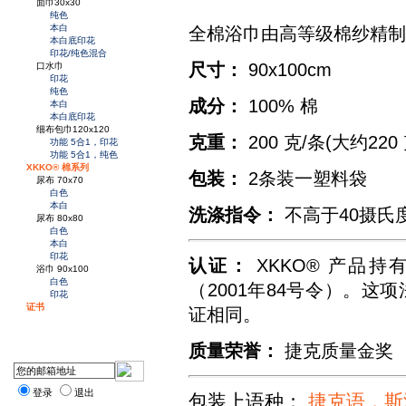
面巾30x30
纯色
本白
全棉浴巾由高等级棉纱精制
本白底印花
印花/纯色混合
尺寸：
90x100cm
口水巾
印花
纯色
成分：
100% 棉
本白
本白底印花
细布包巾120x120
克重：
200 克/条(大约220
功能 5合1，印花
功能 5合1，纯色
XKKO® 棉系列
包装：
2条装一塑料袋
尿布 70x70
白色
本白
洗涤指令：
不高于40摄氏
尿布 80x80
白色
本白
印花
认证：
XKKO® 产品
浴巾 90x100
白色
（2001年84号令）。这项
印花
证书
证相同。
质量荣誉：
捷克质量金奖
登录
退出
包装上语种：
捷克语，斯