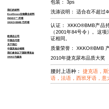
包装： 3ps
我们的材料
洗涤说明：
适合在不超过4
EcolGreen生物聚合材料
INGEO™ 纤维
XKKO®BMB 竹纤维
认证：
XKKO®BMB产
（2001年84号令）。这项
欧洲总公司
证相同。
中国总代理
关于我们
质量荣誉： XKKO®BMB
中国其他分销商
我们参加以下国际博览会
2010年捷克尿布品质大奖
XKKO与媒体
腰封上语种：
捷克语，斯
语，法语，西班牙语，意