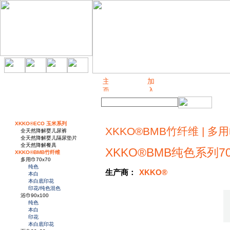
关于我们
XKKO®ECO 玉米系列
XKKO®BMB竹纤维 | 多用巾
全天然降解婴儿尿裤
全天然降解婴儿隔尿垫片
全天然降解餐具
XKKO®BMB纯色系列7
XKKO®BMB竹纤维
多用巾70x70
纯色
生产商：
XKKO®
本白
本白底印花
印花/纯色混色
浴巾90x100
纯色
本白
印花
本白底印花