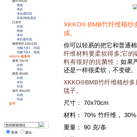
面巾30x30
纯色
本白
本白底印花
印花/纯色混合
口水巾
XKKO® BMB竹纤维
印花
纯色
成。
本白
本白底印花
你可以轻易的把它和普通棉
细布包巾120x120
功能 5合1，印花
纤维材料要柔软得多;
它的
功能 5合1，纯色
XKKO® 棉系列
料有很好的抗菌性；
如果
尿布 70x70
白色
还是一样很柔软，不变硬。
本白
尿布 80x80
白色
XKKO®BMB竹纤维格
本白
印花
毯子。
浴巾 90x100
白色
印花
尺寸： 70x70cm
证书
材料： 70% 竹纤维， 30%
重量： 90 克/条
登录
退出