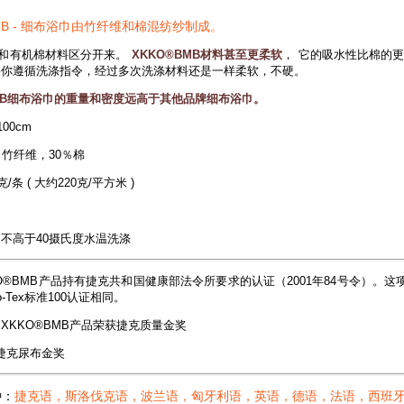
BMB - 细布浴巾由竹纤维和棉混纺纱制成。
和有机棉材料区分开来。
XKKO®BMB材料甚至更柔软
， 它的吸水性比棉的
果你遵循洗涤指令，经过多次洗涤材料还是一样柔软，不硬。
BMB细布浴巾的重量和密度远高于其他品牌细布浴巾。
100cm
％竹纤维，30％棉
克/条 ( 大约220克/平方米 )
不高于40摄氏度水温洗涤
KO®BMB产品持有捷克共和国健康部法令所要求的认证（2001年84号令）。
o-Tex标准100认证相同。
XKKO®BMB产品荣获捷克质量金奖
0捷克尿布金奖
种：
捷克语，斯洛伐克语，波兰语，匈牙利语，英语，德语，法语，西班