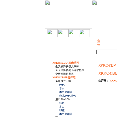
关于我们
XKKO®ECO 玉米系列
XKKO®BM
全天然降解婴儿尿裤
全天然降解婴儿隔尿垫片
XKKO®B
全天然降解餐具
XKKO®BMB竹纤维
生产商：
XKK
多用巾70x70
纯色
本白
本白底印花
印花/纯色混色
浴巾90x100
纯色
本白
印花
本白底印花