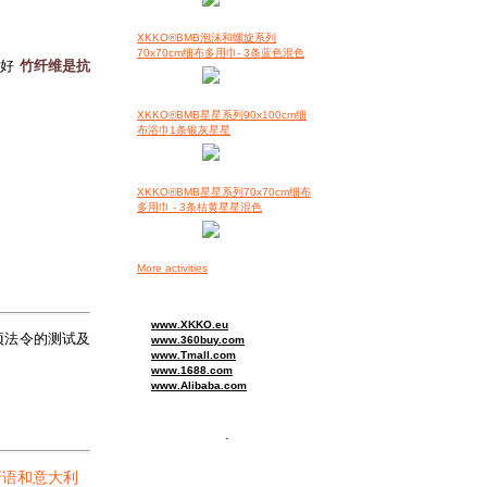
XKKO®BMB泡沫和螺旋系列
70x70cm细布多用巾- 3条蓝色混色
更好
竹纤维是抗
XKKO®BMB星星系列90x100cm细
布浴巾1条银灰星星
XKKO®BMB星星系列70x70cm细布
多用巾 - 3条桔黄星星混色
More activities
www.XKKO.eu
这项法令的测试及
www.360buy.com
www.Tmall.com
www.1688.com
www.Alibaba.com
.
牙语和意大利