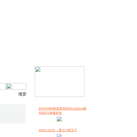
现货
XKKO®BMB星星系列90x100cm细
布浴巾1条银灰色
XKKO ECO – 婴儿勺和叉子