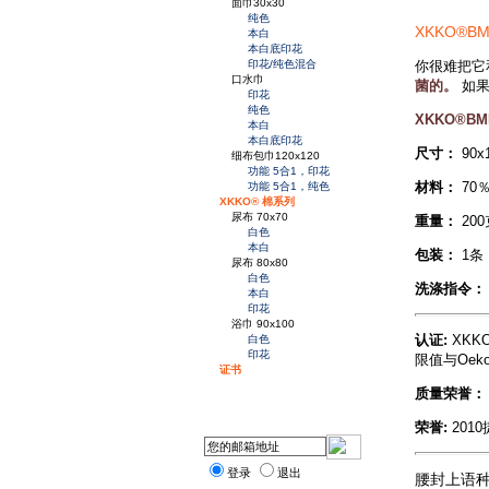
面巾30x30
纯色
XKKO®
本白
本白底印花
你很难把它
印花/纯色混合
口水巾
菌的。
如
印花
纯色
XKKO®
本白
本白底印花
尺寸：
90x
细布包巾120x120
功能 5合1，印花
材料：
70
功能 5合1，纯色
XKKO® 棉系列
尿布 70x70
重量：
200
白色
本白
包装：
1条
尿布 80x80
白色
洗涤指令：
本白
印花
浴巾 90x100
认证:
XK
白色
印花
限值与Oek
证书
质量荣誉：
荣誉:
201
登录
退出
腰封上语