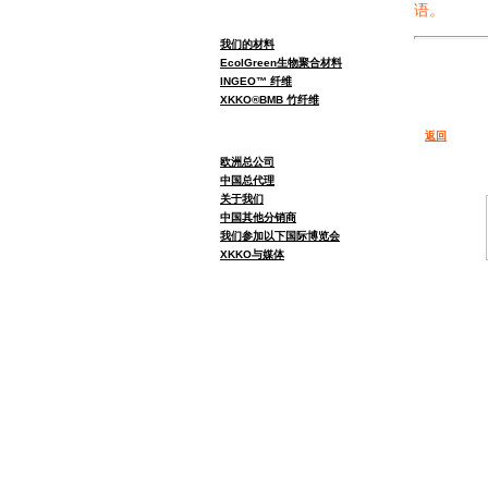
语。
我们的材料
EcolGreen生物聚合材料
INGEO™ 纤维
XKKO®BMB 竹纤维
返回
欧洲总公司
中国总代理
关于我们
中国其他分销商
我们参加以下国际博览会
XKKO与媒体