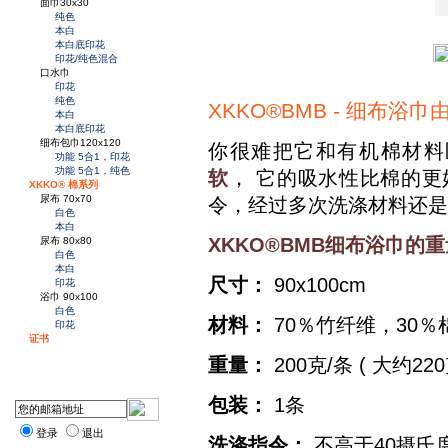
面巾30x30
纯色
本白
本白底印花
印花/纯色混合
口水巾
印花
纯色
XKKO®BMB - 细布
本白
本白底印花
细布包巾120x120
你很难把它和有机棉材料
功能 5合1，印花
功能 5合1，纯色
软
， 它的吸水性比棉的更
XKKO® 棉系列
尿布 70x70
令，经过多次洗涤材料还是
白色
本白
XKKO®BMB细布浴巾
尿布 80x80
白色
本白
尺寸：
90x100cm
印花
浴巾 90x100
白色
材料：
70％竹纤维，30％
印花
证书
重量：
200克/条 ( 大约22
包装：
1条
登录
退出
洗涤指令：
不高于40摄氏