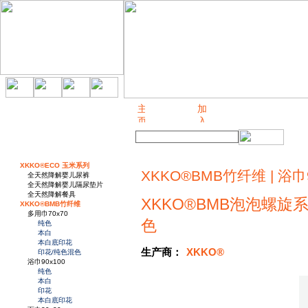
关于我们
XKKO®ECO 玉米系列
XKKO®BMB竹纤维 | 浴巾9
全天然降解婴儿尿裤
全天然降解婴儿隔尿垫片
全天然降解餐具
XKKO®BMB泡泡螺旋系
XKKO®BMB竹纤维
多用巾70x70
色
纯色
本白
本白底印花
生产商：
XKKO®
印花/纯色混色
浴巾90x100
纯色
本白
印花
本白底印花