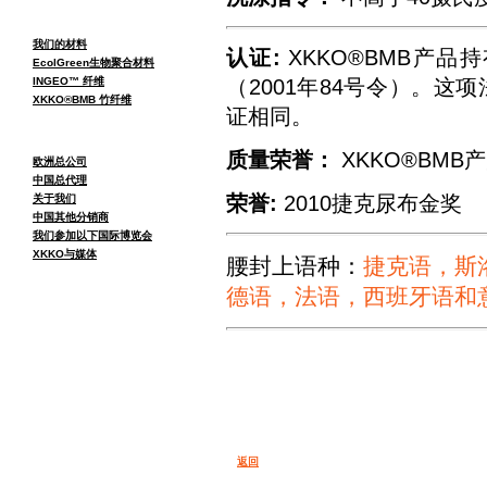
我们的材料
认证:
XKKO®BMB产
EcolGreen生物聚合材料
（2001年84号令）。这项
INGEO™ 纤维
XKKO®BMB 竹纤维
证相同。
质量荣誉：
XKKO®BM
欧洲总公司
中国总代理
荣誉:
2010捷克尿布金奖
关于我们
中国其他分销商
我们参加以下国际博览会
XKKO与媒体
腰封上语种：
捷克语，斯
德语，法语，西班牙语和
返回