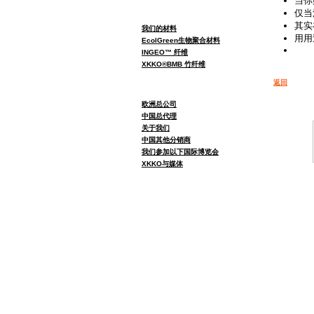
当你
仅当
其实
我们的材料
用用
EcolGreen生物聚合材料
INGEO™ 纤维
XKKO®BMB 竹纤维
返回
欧洲总公司
中国总代理
关于我们
中国其他分销商
我们参加以下国际博览会
XKKO与媒体