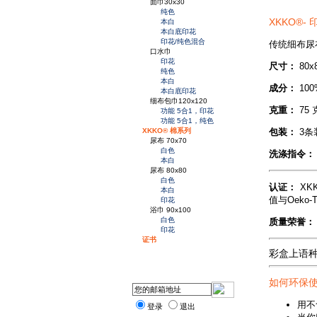
面巾30x30
纯色
XKKO®
本白
本白底印花
印花/纯色混合
传统细布尿
口水巾
印花
尺寸：
80x
纯色
本白
成分：
100
本白底印花
细布包巾120x120
克重：
75 
功能 5合1，印花
功能 5合1，纯色
包装：
3条
XKKO® 棉系列
尿布 70x70
白色
洗涤指令：
本白
尿布 80x80
白色
认证：
XK
本白
值与Oeko-
印花
浴巾 90x100
白色
质量荣誉：
印花
证书
彩盒上语
如何环保
用不
登录
退出