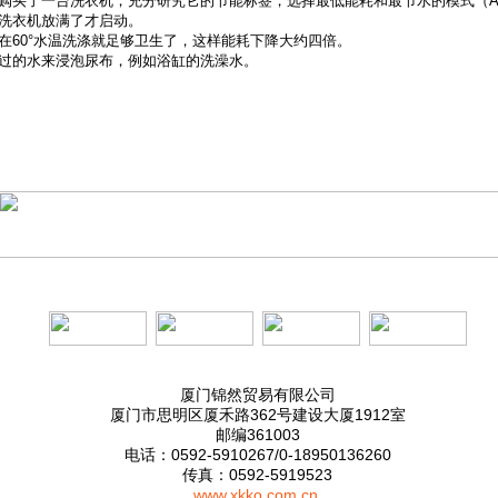
购买了一台洗衣机，充分研究它的节能标签，选择最低能耗和最节水的模式（A
洗衣机放满了才启动。
在60°水温洗涤就足够卫生了，这样能耗下降大约四倍。
过的水来浸泡尿布，例如浴缸的洗澡水。
厦门锦然贸易有限公司
厦门市思明区厦禾路362号建设大厦1912室
邮编361003
电话：0592-5910267/0-18950136260
传真：0592-5919523
www.xkko.com.cn
,