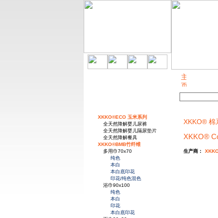
关于我们
XKKO®ECO 玉米系列
XKKO® 棉系
全天然降解婴儿尿裤
全天然降解婴儿隔尿垫片
XKKO® 
全天然降解餐具
XKKO®BMB竹纤维
多用巾70x70
生产商：
XKK
纯色
本白
本白底印花
印花/纯色混色
浴巾90x100
纯色
本白
印花
本白底印花