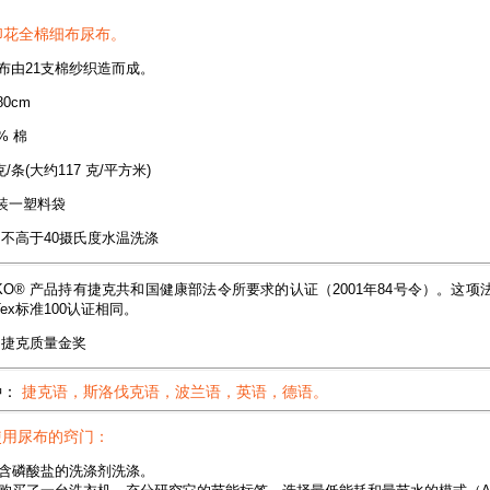
- 印花全棉细布尿布。
布由21支棉纱织造而成。
80cm
% 棉
克/条(大约117 克/平方米)
装一塑料袋
不高于40摄氏度水温洗涤
KO® 产品持有捷克共和国健康部法令所要求的认证（2001年84号令）。这
Tex标准100认证相同。
捷克质量金奖
种：
捷克语，斯洛伐克语，波兰语，英语，德语。
使用尿布的窍门：
含磷酸盐的洗涤剂洗涤。