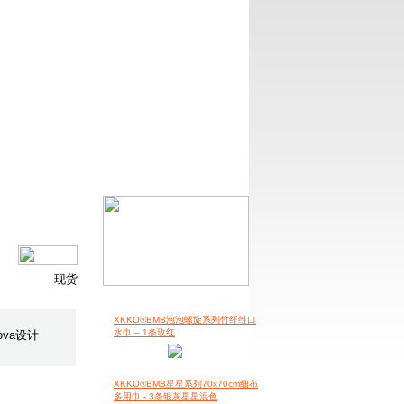
现货
XKKO®BMB泡泡螺旋系列竹纤维口
水巾 – 1条玫红
ova设计
XKKO®BMB星星系列70x70cm细布
多用巾 - 3条银灰星星混色