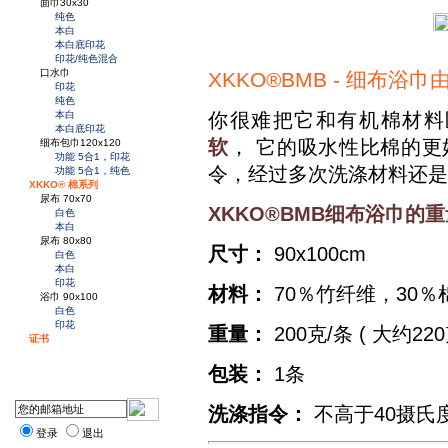
面巾30x30
纯色
本白
本白底印花
印花/纯色混合
口水巾
XKKO®BMB - 细布
印花
纯色
你很难把它和有机棉材料
本白
本白底印花
软
， 它的吸水性比棉的更
细布包巾120x120
功能 5合1，印花
令，经过多次洗涤材料还是
功能 5合1，纯色
XKKO® 棉系列
尿布 70x70
XKKO®BMB细布浴巾
白色
本白
尿布 80x80
尺寸：
90x100cm
白色
本白
印花
材料：
70％竹纤维，30％
浴巾 90x100
白色
印花
重量：
200克/条 ( 大约22
证书
包装：
1条
洗涤指令：
不高于40摄氏
登录
退出