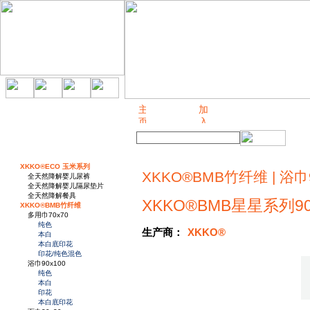
关于我们
XKKO®ECO 玉米系列
XKKO®BMB竹纤维 | 浴巾9
全天然降解婴儿尿裤
全天然降解婴儿隔尿垫片
全天然降解餐具
XKKO®BMB星星系列9
XKKO®BMB竹纤维
多用巾70x70
纯色
生产商：
XKKO®
本白
本白底印花
印花/纯色混色
浴巾90x100
纯色
本白
印花
本白底印花