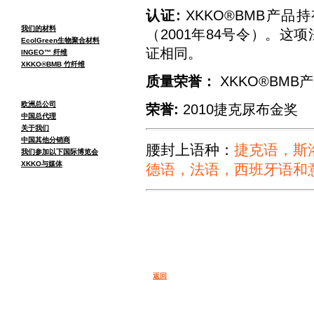
认证:
XKKO®BMB产
我们的材料
（2001年84号令）。这项
EcolGreen生物聚合材料
证相同。
INGEO™ 纤维
XKKO®BMB 竹纤维
质量荣誉：
XKKO®BM
欧洲总公司
荣誉:
2010捷克尿布金奖
中国总代理
关于我们
中国其他分销商
腰封上语种：
捷克语，斯
我们参加以下国际博览会
XKKO与媒体
德语，法语，西班牙语和
返回