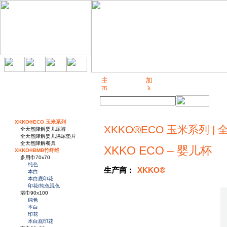
关于我们
XKKO®ECO 玉米系列
XKKO®ECO 玉米系列 |
全天然降解婴儿尿裤
全天然降解婴儿隔尿垫片
全天然降解餐具
XKKO ECO – 婴儿杯
XKKO®BMB竹纤维
多用巾70x70
纯色
生产商：
XKKO®
本白
本白底印花
印花/纯色混色
浴巾90x100
纯色
本白
印花
本白底印花