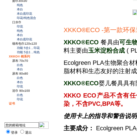
面巾30x30
纯色
本白
本白底印花
印花/纯色混合
口水巾
印花
XKKO®ECO -第一款环
纯色
本白
本白底印花
XKKO®ECO
餐具由
可生物
细布包巾120x120
功能 5合1，印花
料主要由
玉米淀粉合成
( P
功能 5合1，纯色
XKKO® 棉系列
尿布 70x70
Ecolgreen PLA生
白色
脂材料和生态友好的注射成
本白
尿布 80x80
白色
XKKO®ECO
婴儿餐具具有
本白
印花
浴巾 90x100
XKKO ECO产品不含
白色
印花
染，不含PVC,BPA等。
证书
使用卡上的指导和警告说明
主要成分：
Ecolgreen
登录
退出